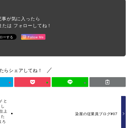
記事が気に入ったら
または フォローしてね！
Follow Me
たらシェアしてね！
 と
まし
仕上
染屋の従業員ブログ#07
した
よろ