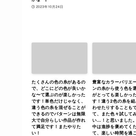
2023年10月24日
たくさんの色の糸があるの
豊富なカラーバリエ
で、どこにどの色が良いか
ンの糸から使う色を
な〜て選ぶのが楽しかった
がとっても楽しかっ
です！単色だけじゃなく、
す！違う2色の糸を組
違う色の糸を混ぜることが
わせたりすることも
できるのでパターンは無限
て、また色々試して
大で自分らしい作品が作れ
い…！と思いました
て満足です！またやりた
中は進捗を褒めてく
い！
て、楽しい時間を過