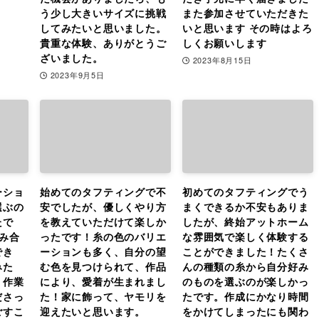
う少し大きいサイズに挑戦
また参加させていただきた
してみたいと思いました。
いと思います その時はよろ
貴重な体験、ありがとうご
しくお願いします
ざいました。
2023年8月15日
2023年9月5日
ーショ
始めてのタフティングで不
初めてのタフティングでう
選ぶの
安でしたが、優しくやり方
まくできるか不安もありま
たで
を教えていただけて楽しか
したが、終始アットホーム
み合
ったです！糸の色のバリエ
な雰囲気で楽しく体験する
でき
ーションも多く、自分の望
ことができました！たくさ
みた
む色を見つけられて、作品
んの種類の糸から自分好み
。作業
により、愛着が生まれまし
のものを選ぶのが楽しかっ
ださっ
た！家に飾って、ヤモリを
たです。作成にかなり時間
ごすこ
迎えたいと思います。
をかけてしまったにも関わ