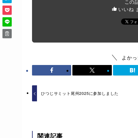
この
いいね 
よかっ
ひつじサミット尾州2025に参加しました
関連記事